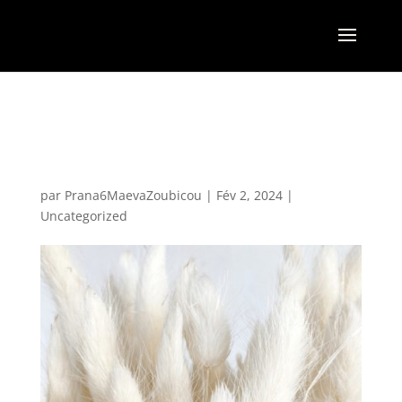
Sophrologue saint
gaudens (2024)
par
Prana6MaevaZoubicou
|
Fév 2, 2024
|
Uncategorized